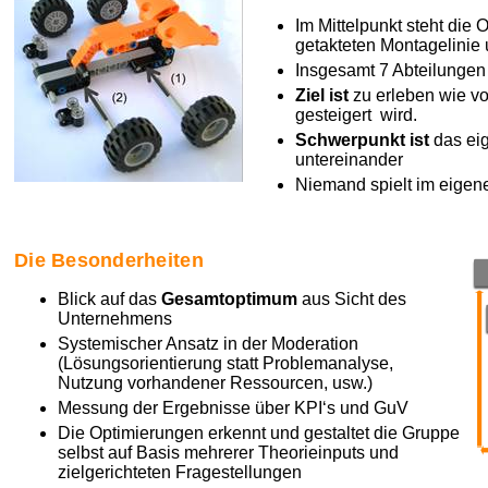
Im Mittelpunkt steht die
getakteten Montagelinie
Insgesamt 7
Abteilung
en
Ziel ist
zu erleben wie v
gesteigert wird.
Schwerpunkt ist
das ei
untereinander
Niemand
spielt im eigene
Die Besonderheiten
Blick auf das
Gesamtoptimum
aus Sicht des
Unternehmens
Systemischer Ansatz in der Moderation
(Lösungsorientierung statt Problemanalyse,
Nutzung vorhandener Ressourcen, usw.)
Messung der Ergebnisse über KPI‘s und GuV
Die Optimierungen erkennt und gestaltet die Gruppe
selbst auf Basis mehrerer Theorieinputs und
zielgerichteten Fragestellungen