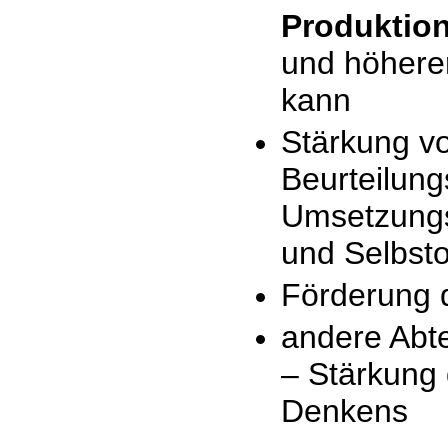
Produktio
und höherer
kann
Stärkung v
Beurteilun
Umsetzungsk
und Selbsto
Förderung 
andere Abt
– Stärkung 
Denkens