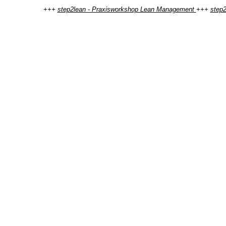
+++
step2lean - Praxisworkshop Lean Management
+++
step