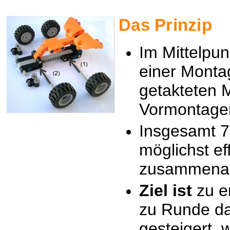
Das Prinzip
Im Mittelpun
einer Monta
getakteten 
Vormontage
Insgesamt 7
möglichst eff
zusammenar
Ziel ist
zu e
zu Runde da
gesteigert w