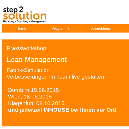
Home
Programm
Anmeldung
Praxisworkshop
Lean Management
Fabrik-Simulation
Verbesserungen im Team live gestalten
Dornbirn,15.06.2015
Wien, 18.06.2015
Klagenfurt, 08.10.2015
und jederzeit INHOUSE bei Ihnen vor Ort!