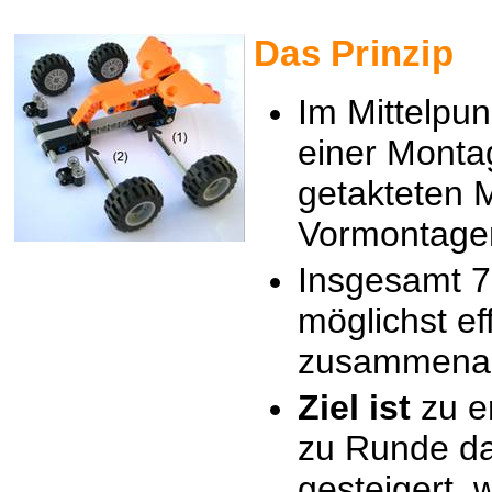
Das Prinzip
Im Mittelpun
einer Monta
getakteten 
Vormontage
Insgesamt 7
möglichst eff
zusammenar
Ziel ist
zu e
zu Runde da
gesteigert w