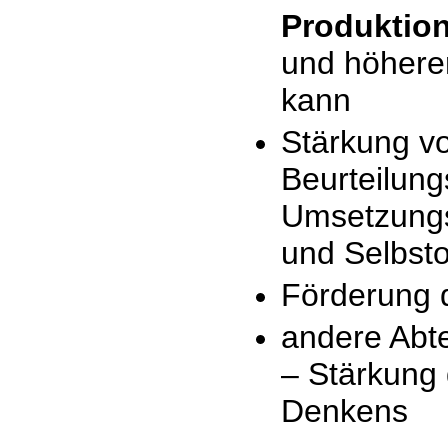
Produktio
und höherer
kann
Stärkung v
Beurteilun
Umsetzungsk
und Selbsto
Förderung 
andere Abt
– Stärkung 
Denkens