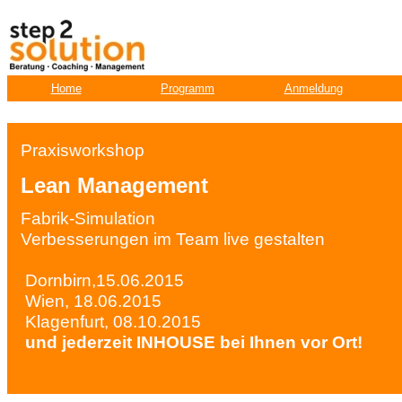
Home
Programm
Anmeldung
Praxisworkshop
Lean Management
Fabrik-Simulation
Verbesserungen im Team live gestalten
Dornbirn,15.06.2015
Wien, 18.06.2015
Klagenfurt, 08.10.2015
und jederzeit INHOUSE bei Ihnen vor Ort!