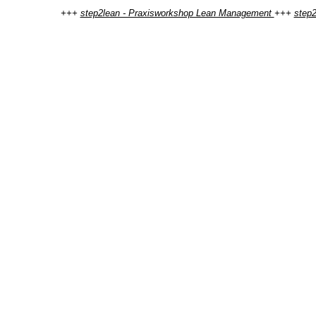
+++
step2lean - Praxisworkshop Lean Management
+++
step