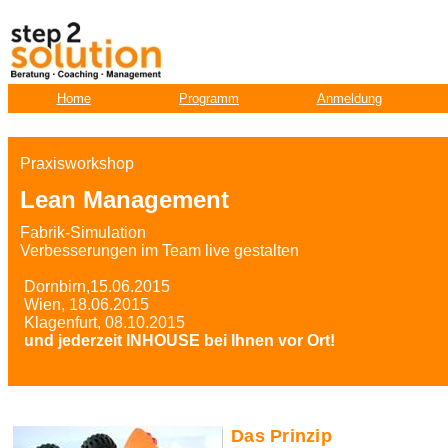
Home
Programm
Anmeldung
Praxisworkshop
Lean Management
Fabrik-Simulation
Verbesserungen im Team live gestalten
Dornbirn,15.06.2015
Wien, 18.06.2015
Klagenfurt, 08.10.2015
und jederzeit INHOUSE bei Ihnen vor Ort!
Das Prinzip