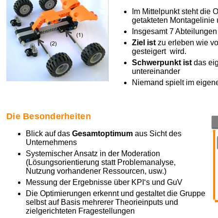
Im Mittelpunkt steht die
getakteten Montagelinie
Insgesamt 7
Abteilung
en
Ziel ist
zu erleben wie v
gesteigert wird.
Schwerpunkt ist
das ei
untereinander
Niemand
spielt im eigene
Die Besonderheiten
Blick auf das
Gesamtoptimum
aus Sicht des
Unternehmens
Systemischer Ansatz in der Moderation
(Lösungsorientierung statt Problemanalyse,
Nutzung vorhandener Ressourcen, usw.)
Messung der Ergebnisse über KPI‘s und GuV
Die Optimierungen erkennt und gestaltet die Gruppe
selbst auf Basis mehrerer Theorieinputs und
zielgerichteten Fragestellungen