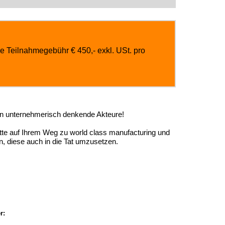
e Teilnahmegebühr € 450,- exkl. USt. pro
rn unternehmerisch denkende Akteure!
itte auf Ihrem Weg zu world class manufacturing und
n, diese auch in die Tat umzusetzen.
r: