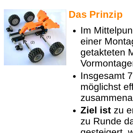
Das Prinzip
Im Mittelpun
einer Monta
getakteten 
Vormontage
Insgesamt 7
möglichst eff
zusammenar
Ziel ist
zu e
zu Runde da
gesteigert w