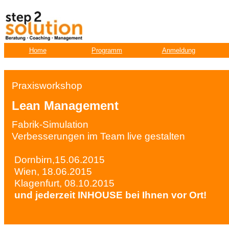
Home
Programm
Anmeldung
Praxisworkshop
Lean Management
Fabrik-Simulation
Verbesserungen im Team live gestalten
Dornbirn,15.06.2015
Wien, 18.06.2015
Klagenfurt, 08.10.2015
und jederzeit INHOUSE bei Ihnen vor Ort!