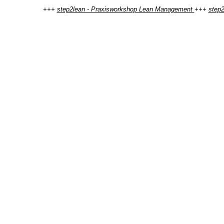
+++
step2lean - Praxisworkshop Lean Management
+++
step