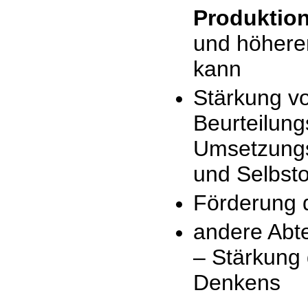
Produktio
und höherer
kann
Stärkung v
Beurteilun
Umsetzungsk
und Selbsto
Förderung 
andere Abt
– Stärkung 
Denkens