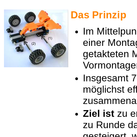
Das Prinzip
Im Mittelpun
einer Monta
getakteten 
Vormontage
Insgesamt 7
möglichst eff
zusammenar
Ziel ist
zu e
zu Runde da
gesteigert w