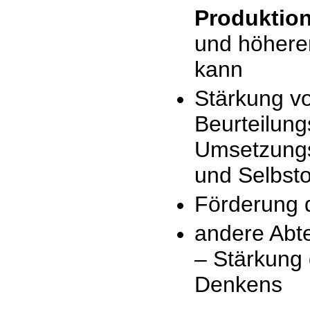
Produktio
und höherer
kann
Stärkung v
Beurteilun
Umsetzungsk
und Selbsto
Förderung 
andere Abt
– Stärkung 
Denkens