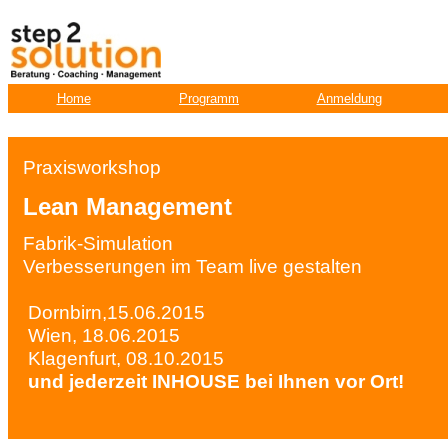
Home
Programm
Anmeldung
Praxisworkshop
Lean Management
Fabrik-Simulation
Verbesserungen im Team live gestalten
Dornbirn,15.06.2015
Wien, 18.06.2015
Klagenfurt, 08.10.2015
und jederzeit INHOUSE bei Ihnen vor Ort!