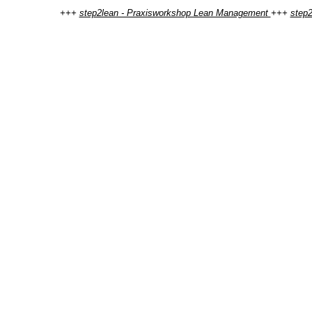
+++
step2lean - Praxisworkshop Lean Management
+++
step